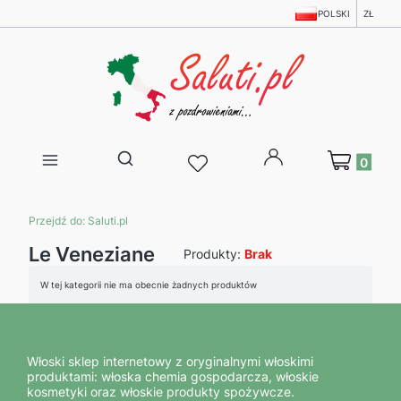
POLSKI
ZŁ
Produkty w 
Otwórz wyszukiwarkę
Przejdź do:
Saluti.pl
Le Veneziane
Produkty:
Brak
Lista produktów
W tej kategorii nie ma obecnie żadnych produktów
Włoski sklep internetowy z oryginalnymi włoskimi
produktami: włoska chemia gospodarcza, włoskie
kosmetyki oraz włoskie produkty spożywcze.