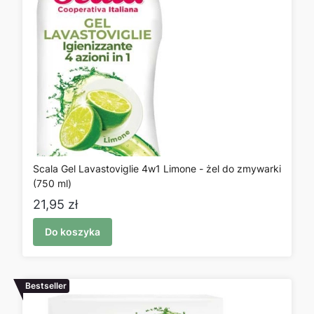
Scala Gel Lavastoviglie 4w1 Limone - żel do zmywarki
(750 ml)
Cena
21,95 zł
Do koszyka
Bestseller