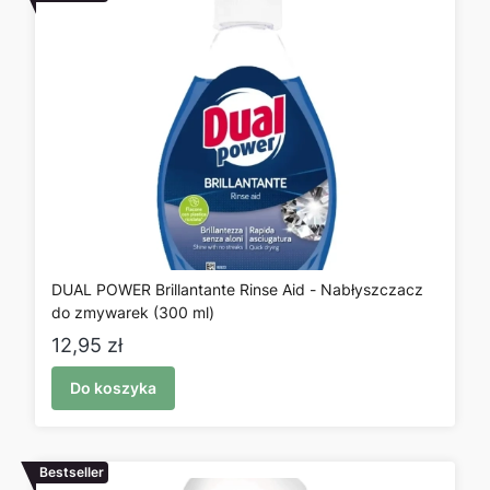
DUAL POWER Brillantante Rinse Aid - Nabłyszczacz
do zmywarek (300 ml)
Cena
12,95 zł
Do koszyka
Bestseller