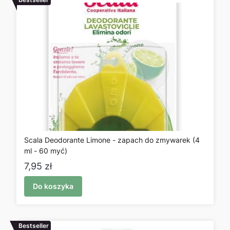
Scala Deodorante Limone - zapach do zmywarek (4
ml - 60 myć)
Cena
7,95 zł
Do koszyka
Bestseller