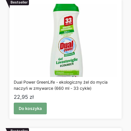
Bestseller
Dual Power GreenLife - ekologiczny żel do mycia
naczyń w zmywarce (660 ml - 33 cykle)
Cena
22,95 zł
Do koszyka
Bestseller