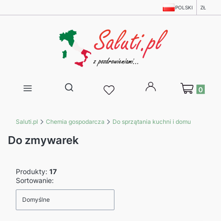
POLSKI
ZŁ
Produkty w 
Otwórz wyszukiwarkę
Saluti.pl
Chemia gospodarcza
Do sprzątania kuchni i domu
Do zmywarek
Produkty:
17
Lista produktów
Sortowanie:
Domyślne