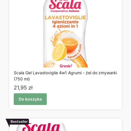
Scala Gel Lavastoviglie 4w1 Agrumi - żel do zmywarki
(750 ml)
Cena
21,95 zł
Do koszyka
Bestseller