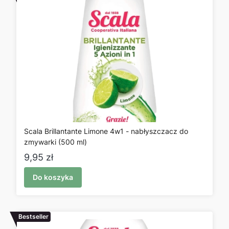
Scala Brillantante Limone 4w1 - nabłyszczacz do
zmywarki (500 ml)
Cena
9,95 zł
Do koszyka
Bestseller