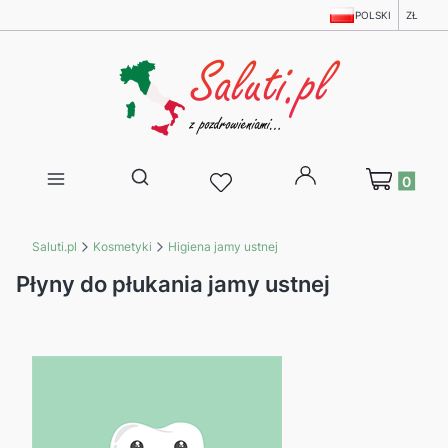
POLSKI
ZŁ
Produkty w 
Otwórz wyszukiwarkę
Saluti.pl
Kosmetyki
Higiena jamy ustnej
Płyny do płukania jamy ustnej