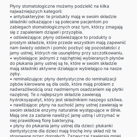
Płyny stomatologiczne możemy podzielić na kilka
najważniejszych kategorii:
• antybakteryjne: te produkty mają w swoim składzie
składniki odkażające i są polecane pacjentom po
zabiegach stomatologicznych oraz tym, którzy zmagają
się z zapaleniem dziąseł i przyzębia.
• odświeżające: płyny odświeżające to produkty o
prostym składzie, które przede wszystkim mają zapewnić
nam świeży oddech i pomóc pozbyć się pozostałości z
jamy ustnej, których nie usunęliśmy przy szczotkowaniu.
• wybielające: jednymi z najchętniej wybieranych płynów
do płukania jamy ustnej są te, które w swoim składzie
mają składniki aktywne działające wybielająco na nasze
zęby.
• reminalizujące: płyny dentystyczne do reminalizacji
zębów kierowane są dla osób, które mają problem z
nadwrażliwością oraz nadmiernym osadzaniem się płytki
nazębnej. Te o najlepszym składzie zawierają
hydroksyapatyt, który jest składnikiem naszego szkliwa.
• nawilżające: płyny na suchość jamy ustnej zawierają w
swoim składzie enzymy naturalnie występujące w ślinie.
Mają one za zadanie nawilżyć jamę ustną i utrzymać w
niej prawidłową florę bakteryjną.
• płyny do płukania jamy ustnej dla dzieci: płukanki
dentystyczne dla dzieci mają trochę inny skład niż te
stosowane przez dorosłych. Zazwyczaj zawierają mniej