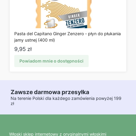
Pasta del Capitano Ginger Zenzero - płyn do płukania
jamy ustnej (400 ml)
Cena
9,95 zł
Powiadom mnie o dostępności
Zawsze darmowa przesyłka
Na terenie Polski dla każdego zamówienia powyżej 199
zł
Włoski sklep internetowy z oryginalnymi włoskimi