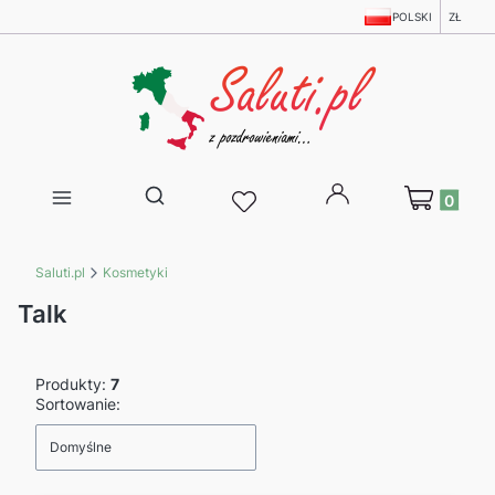
POLSKI
ZŁ
Produkty w 
Otwórz wyszukiwarkę
Saluti.pl
Kosmetyki
Talk
Produkty:
7
Lista produktów
Sortowanie:
Domyślne