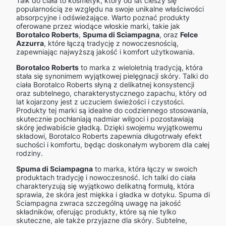
Talk do ciała to kosmetyk, który od lat cieszy się
popularnością ze względu na swoje unikalne właściwości
absorpcyjne i odświeżające. Warto poznać produkty
oferowane przez wiodące włoskie marki, takie jak
Borotalco Roberts
,
Spuma di Sciampagna
, oraz
Felce
Azzurra
, które łączą tradycję z nowoczesnością,
zapewniając najwyższą jakość i komfort użytkowania.
Borotalco Roberts
to marka z wieloletnią tradycją, która
stała się synonimem wyjątkowej pielęgnacji skóry. Talki do
ciała Borotalco Roberts słyną z delikatnej konsystencji
oraz subtelnego, charakterystycznego zapachu, który od
lat kojarzony jest z uczuciem świeżości i czystości.
Produkty tej marki są idealne do codziennego stosowania,
skutecznie pochłaniają nadmiar wilgoci i pozostawiają
skórę jedwabiście gładką. Dzięki swojemu wyjątkowemu
składowi, Borotalco Roberts zapewnia długotrwały efekt
suchości i komfortu, będąc doskonałym wyborem dla całej
rodziny.
Spuma di Sciampagna
to marka, która łączy w swoich
produktach tradycję i nowoczesność. Ich talki do ciała
charakteryzują się wyjątkowo delikatną formułą, która
sprawia, że skóra jest miękka i gładka w dotyku. Spuma di
Sciampagna zwraca szczególną uwagę na jakość
składników, oferując produkty, które są nie tylko
skuteczne, ale także przyjazne dla skóry. Subtelne,