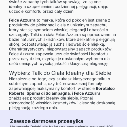
świeże zapachy tych talków sprawiają, że są one
idealnym uzupełnieniem codziennej pielęgnacji, dając
uczucie komfortu przez cały dzień.
Felce Azzurra
to marka, która od pokoleń jest znana z
produktów do pielęgnacji ciała o unikalnym zapachu,
który stał się symbolem włoskiej elegancji i dbałości o
szczegóły. Talki do ciała Felce Azzurra są opracowane na
bazie naturalnych składników, które delikatnie pielęgnują
skórę, pozostawiając ją suchą i jedwabiście miękką.
Charakterystyczny, niepowtarzalny zapach produktów
Felce Azzurra zapewnia uczucie świeżości i komfortu
przez cały dzień, czyniąc je doskonałym wyborem dla
osób ceniących wysoką jakość i klasyczną elegancję.
Wybierz Talk do Ciała Idealny dla Siebie
Niezależnie od tego, czy szukasz klasycznego talku o
subtelnym zapachu, czy też nowoczesnej formuły
zapewniającej maksymalny komfort, w ofercie
Borotalco
Roberts
,
Spuma di Sciampagna
, i
Felce Azzurra
znajdziesz produkt idealny dla siebie. Poznaj
różnorodność włoskich kosmetyków i ciesz się doskonałą
pielęgnacją każdego dnia.
Zawsze darmowa przesyłka
Na terenie Polski dla każdego zamówienia powyżej 199