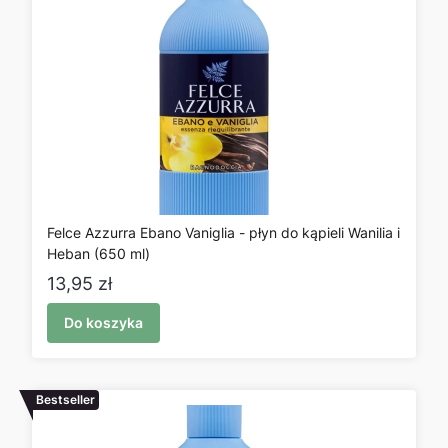
Felce Azzurra Ebano Vaniglia - płyn do kąpieli Wanilia i
Heban (650 ml)
Cena
13,95 zł
Do koszyka
Bestseller