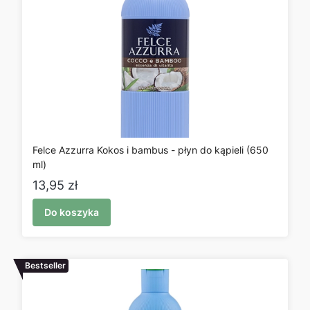
Felce Azzurra Kokos i bambus - płyn do kąpieli (650
ml)
Cena
13,95 zł
Do koszyka
Bestseller