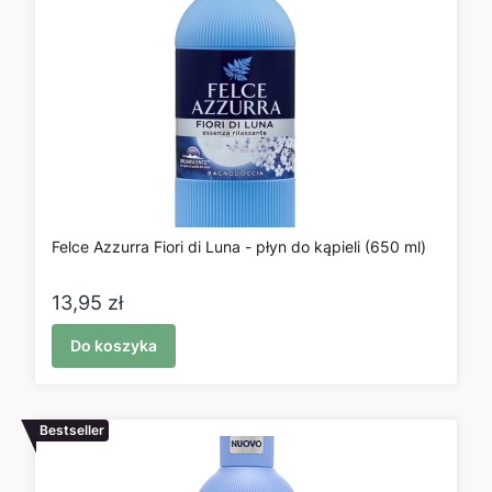
Felce Azzurra Fiori di Luna - płyn do kąpieli (650 ml)
Cena
13,95 zł
Do koszyka
Bestseller