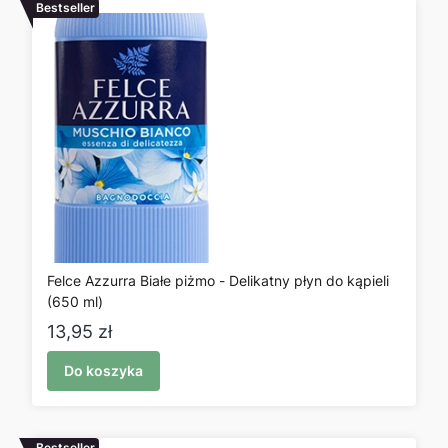
Bestseller
Felce Azzurra Białe piżmo - Delikatny płyn do kąpieli
(650 ml)
Cena
13,95 zł
Do koszyka
Bestseller