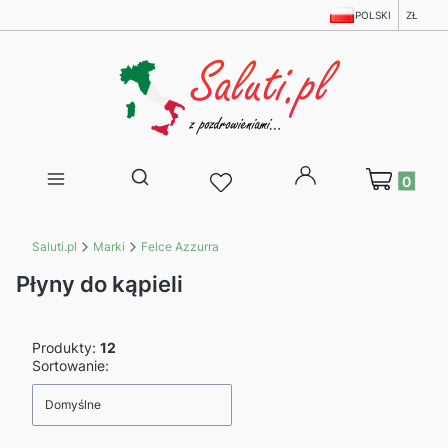
POLSKI
ZŁ
Produkty w 
Otwórz wyszukiwarkę
Saluti.pl
Marki
Felce Azzurra
Płyny do kąpieli
Produkty:
12
Lista produktów
Sortowanie:
Domyślne