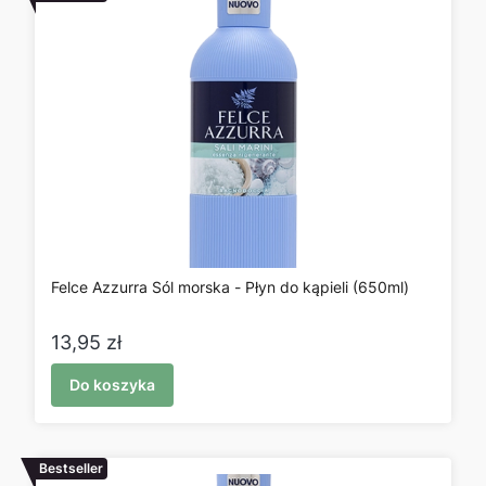
Felce Azzurra Sól morska - Płyn do kąpieli (650ml)
Cena
13,95 zł
Do koszyka
Bestseller