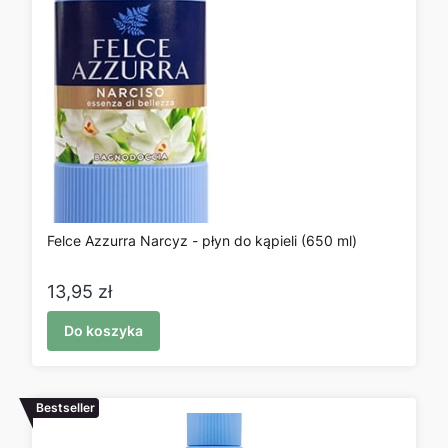
Felce Azzurra Narcyz - płyn do kąpieli (650 ml)
Cena
13,95 zł
Do koszyka
Bestseller