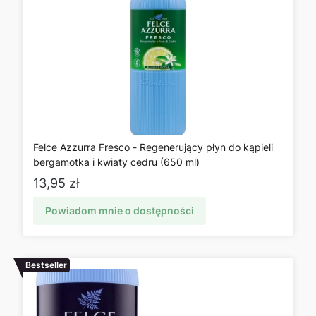
Felce Azzurra Fresco - Regenerujący płyn do kąpieli
bergamotka i kwiaty cedru (650 ml)
Cena
13,95 zł
Powiadom mnie o dostępności
Bestseller