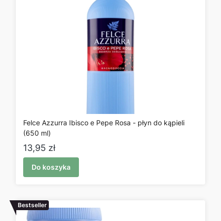
Felce Azzurra Ibisco e Pepe Rosa - płyn do kąpieli
(650 ml)
Cena
13,95 zł
Do koszyka
Bestseller