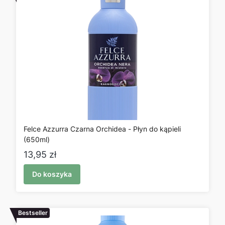
Felce Azzurra Czarna Orchidea - Płyn do kąpieli
(650ml)
Cena
13,95 zł
Do koszyka
Bestseller