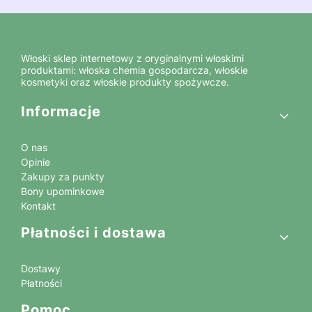
Włoski sklep internetowy z oryginalnymi włoskimi
produktami: włoska chemia gospodarcza, włoskie
kosmetyki oraz włoskie produkty spożywcze.
Linki w stopce
Informacje
O nas
Opinie
Zakupy za punkty
Bony upominkowe
Kontakt
Płatności i dostawa
Dostawy
Płatności
Pomoc