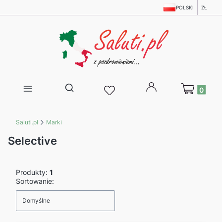
POLSKI
ZŁ
Produkty w 
Otwórz wyszukiwarkę
Saluti.pl
Marki
Selective
Produkty:
1
Lista produktów
Sortowanie:
Domyślne