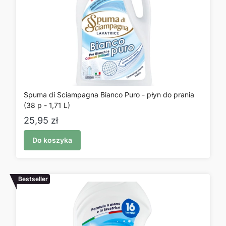
Spuma di Sciampagna Bianco Puro - płyn do prania
(38 p - 1,71 L)
Cena
25,95 zł
Do koszyka
Bestseller