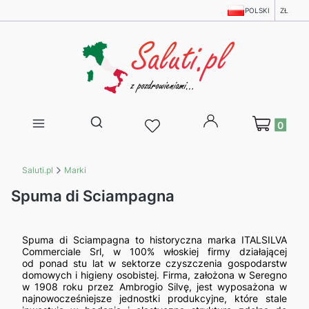
POLSKI
ZŁ
Produkty w 
Otwórz wyszukiwarkę
Saluti.pl
Marki
Spuma di Sciampagna
Spuma di Sciampagna
to historyczna marka
ITALSILVA
Commerciale Srl,
w
100% włoskiej firmy
działającej
od
ponad stu lat
w sektorze czyszczenia gospodarstw
domowych i higieny osobistej.
Firma, założona w Seregno
w 1908 roku przez Ambrogio Silvę, jest wyposażona w
najnowocześniejsze jednostki produkcyjne, które stale