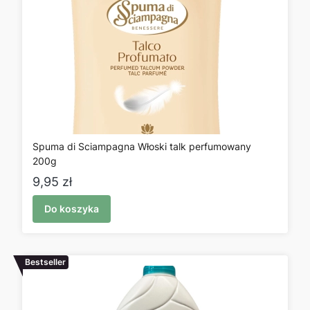
Spuma di Sciampagna Włoski talk perfumowany
200g
Cena
9,95 zł
Do koszyka
Bestseller