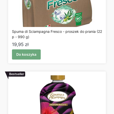
Spuma di Sciampagna Fresco - proszek do prania (22
p - 990 g)
Cena
19,95 zł
Do koszyka
Bestseller