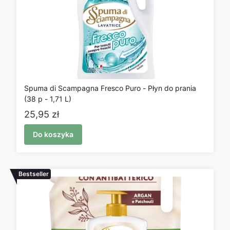
Spuma di Scampagna Fresco Puro - Płyn do prania
(38 p - 1,71 L)
Cena
25,95 zł
Do koszyka
Bestseller