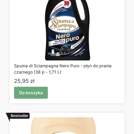
Spuma di Sciampagna Nero Puro - płyn do prania
czarnego (38 p - 1,71 L)
Cena
25,95 zł
Do koszyka
Bestseller