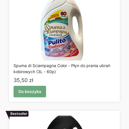
Spuma di Sciampagna Color - Płyn do prania ubrań
kolorowych (3L - 60p)
Cena
35,50 zł
Do koszyka
Bestseller