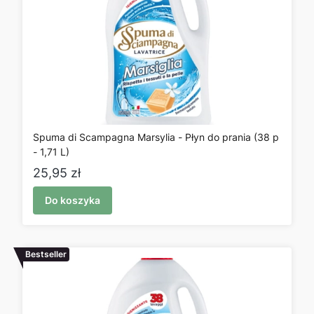
Spuma di Scampagna Marsylia - Płyn do prania (38 p
- 1,71 L)
Cena
25,95 zł
Do koszyka
Bestseller