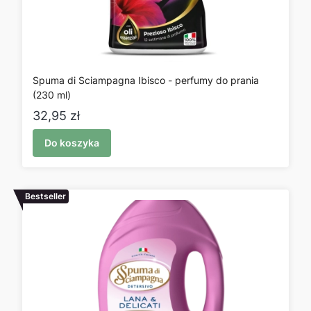
Spuma di Sciampagna Ibisco - perfumy do prania
(230 ml)
Cena
32,95 zł
Do koszyka
Bestseller