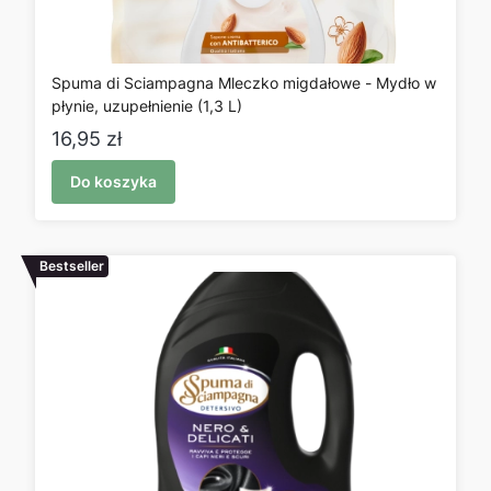
Spuma di Sciampagna Mleczko migdałowe - Mydło w
płynie, uzupełnienie (1,3 L)
Cena
16,95 zł
Do koszyka
Bestseller