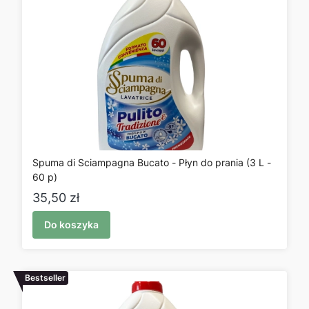
Spuma di Sciampagna Bucato - Płyn do prania (3 L -
60 p)
Cena
35,50 zł
Do koszyka
Bestseller