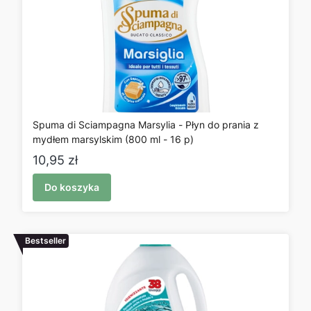
Spuma di Sciampagna Marsylia - Płyn do prania z
mydłem marsylskim (800 ml - 16 p)
Cena
10,95 zł
Do koszyka
Bestseller