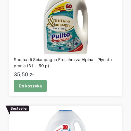
Spuma di Sciampagna Freschezza Alpina - Płyn do
prania (3 L - 60 p)
Cena
35,50 zł
Do koszyka
Bestseller