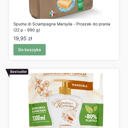
Spuma di Sciampagna Marsylia - Proszek do prania
(22 p - 990 g)
Cena
19,95 zł
Do koszyka
Bestseller