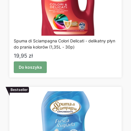
Spuma di Sciampagna Colori Delicati - delikatny płyn
do prania kolorów (1,35L - 30p)
Cena
19,95 zł
Do koszyka
Bestseller