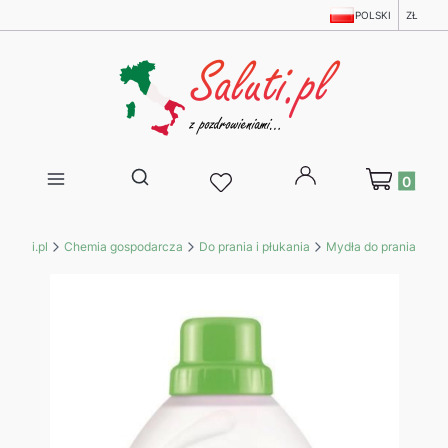
POLSKI
ZŁ
Produkty w 
Otwórz wyszukiwarkę
Saluti.pl
Chemia gospodarcza
Do prania i płukania
Mydła do prania