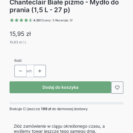
Chanteclair Białe piżmo - Mydło do
prania (1,5 L - 27 p)
4.20
(Oceny: 5 Recenzje: 0)
Cena
15,95 zł
10,63 zł / L
Ilość
szt.
Dodaj do koszyka
Brakuje Ci jeszcze
199 zł
do darmowej dostawy
Złóż zamówienie w ciągu określonego czasu, a
wyślemy towar jeszcze tego samego dnia.