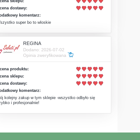
cena sklepu:
cena dostawy:
odatkowy komentarz:
szystko super bo to wloskie
REGINA
Dodano: 2026-07-02
Opinia zweryfikowana
cena produktu:
cena sklepu:
cena dostawy:
odatkowy komentarz:
ój kolejny zakup w tym sklepie -wszystko odbyło się
zybko i profesjonalnie!