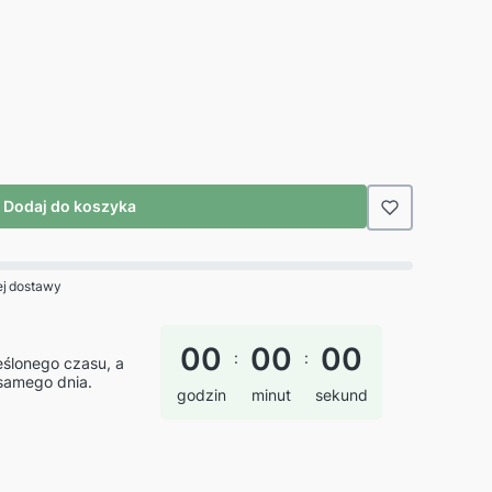
Dodaj do koszyka
j dostawy
00
00
00
:
:
eślonego czasu, a
samego dnia.
godzin
minut
sekund