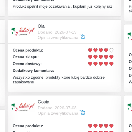
Produkt spełnił moje oczekiwania , kupiłam już kolejny raz
P
sk
Ola
Dodano: 2026-07-19
Opinia zweryfikowana
Ocena produktu:
O
Ocena sklepu:
O
Ocena dostawy:
O
Dodatkowy komentarz:
D
Wszystko zgodne ,produkty które lubię bardzo dobrze
zapakowane
W
Gosia
Dodano: 2026-07-08
Opinia zweryfikowana
Ocena produktu:
O