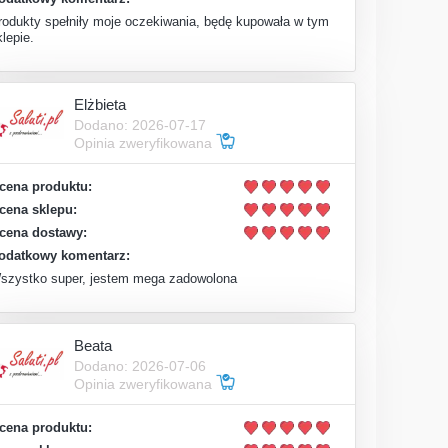
rodukty spełniły moje oczekiwania, będę kupowała w tym
lepie.
Elżbieta
Dodano: 2026-07-17
Opinia zweryfikowana
cena produktu:
cena sklepu:
cena dostawy:
odatkowy komentarz:
szystko super, jestem mega zadowolona
Beata
Dodano: 2026-07-06
Opinia zweryfikowana
cena produktu: