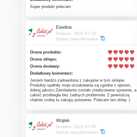
Super produkt polecam
Ewelina
Dodano: 2026-07-21
Opinia zweryfikowana
Ocena produktu:
Ocena sklepu:
Ocena dostawy:
Dodatkowy komentarz:
Jestem bardzo zadowolona z zakupów w tym sklepie.
Produkty spełniły moje oczekiwania są zgodne z opisem,
dobrej jakości.Zamówienie zostało zrealizowane sprawnie, a
całość przebiegła bez żadnych problemów. Z pewnością
chętnie zrobię tu zakupy ponownie. Polecam ten sklep :)
Wojtek
Dodano: 2026-07-05
Opinia zweryfikowana