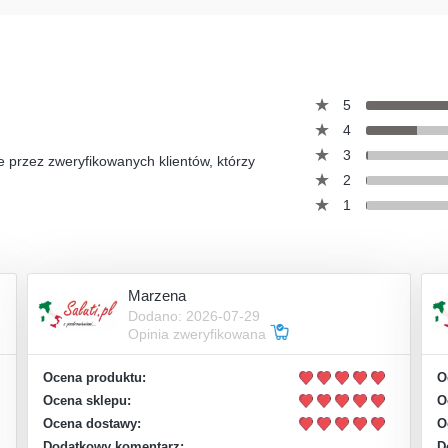
5
4
3
e przez zweryfikowanych klientów, którzy
2
1
Marzena
Dodano: 2026-07-29
Opinia zweryfikowana
Ocena produktu:
O
Ocena sklepu:
O
Ocena dostawy:
O
Dodatkowy komentarz:
D