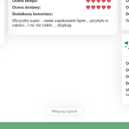
Ocena sklepu:
O
Ocena dostawy:
O
Dodatkowy komentarz:
D
Wszystko super....nawet zapakowane fajnie....przybyło w
W
całości...I nic nie ciekło.....dziękuję
O
O
O
D
M
s
Więcej opinii