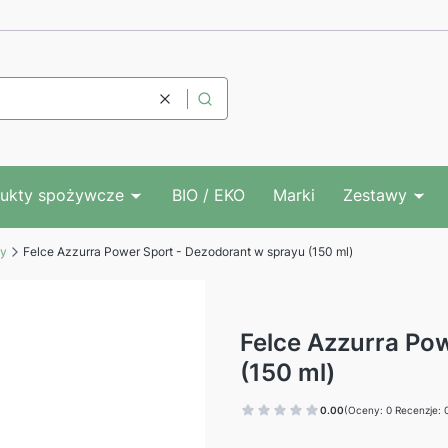
Wyczyść
Szukaj
ukty spożywcze
BIO / EKO
Marki
Zestawy
ty
Felce Azzurra Power Sport - Dezodorant w sprayu (150 ml)
Felce Azzurra Po
(150 ml)
0.00
(Oceny: 0 Recenzje: 