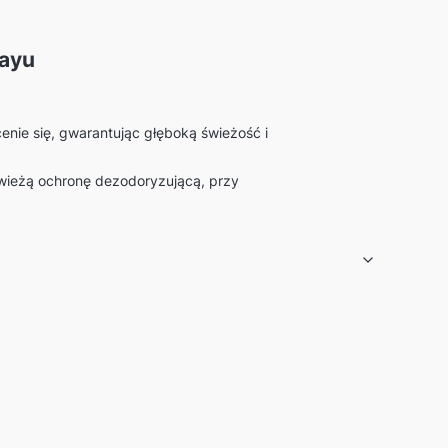
rayu
enie się, gwarantując głęboką świeżość i
świeżą ochronę dezodoryzującą, przy