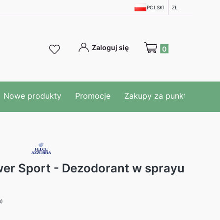
POLSKI
ZŁ
Produkty w koszyku: 0
Zaloguj się
Nowe produkty
Promocje
Zakupy za punkty
Blo
wer Sport - Dezodorant w sprayu
0)