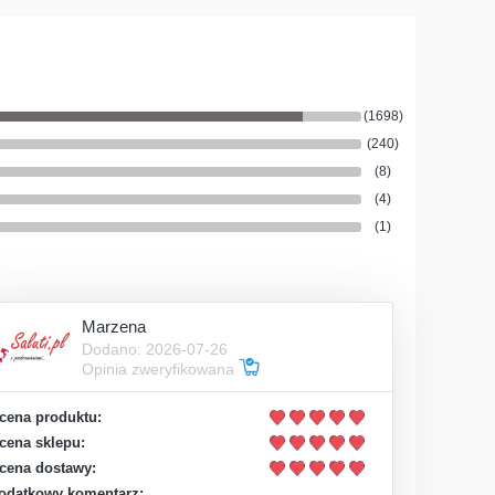
(1698)
(240)
(8)
(4)
(1)
Marzena
Dodano: 2026-07-26
Opinia zweryfikowana
cena produktu:
cena sklepu:
cena dostawy:
odatkowy komentarz: