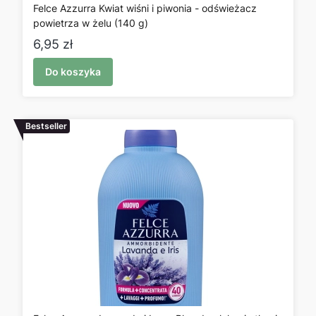
Felce Azzurra Kwiat wiśni i piwonia - odświeżacz
powietrza w żelu (140 g)
Cena
6,95 zł
Do koszyka
Bestseller