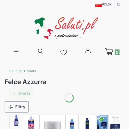
POLSKI
ZŁ
Produkty w 
Otwórz wyszukiwarkę
Saluti.pl
Marki
Felce Azzurra
Marki
Filtry