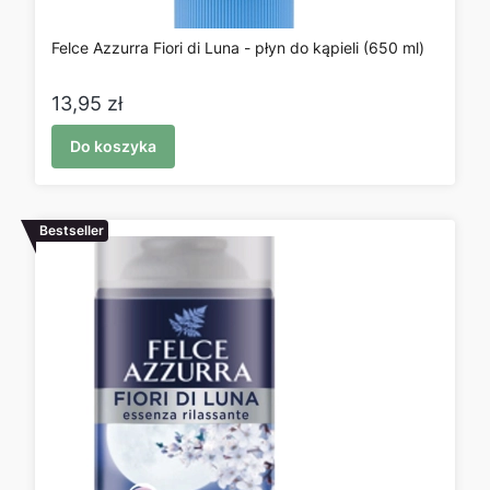
Felce Azzurra Fiori di Luna - płyn do kąpieli (650 ml)
Cena
13,95 zł
Do koszyka
Bestseller