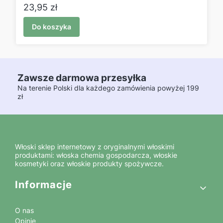
Cena
23,95 zł
Do koszyka
Zawsze darmowa przesyłka
Na terenie Polski dla każdego zamówienia powyżej 199
zł
Włoski sklep internetowy z oryginalnymi włoskimi
produktami: włoska chemia gospodarcza, włoskie
kosmetyki oraz włoskie produkty spożywcze.
Linki w stopce
Informacje
O nas
Opinie