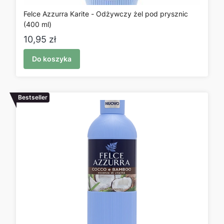
Felce Azzurra Karite - Odżywczy żel pod prysznic
(400 ml)
Cena
10,95 zł
Do koszyka
Bestseller