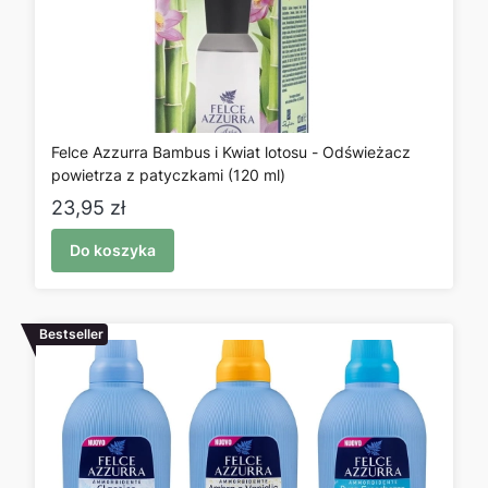
Felce Azzurra Bambus i Kwiat lotosu - Odświeżacz
powietrza z patyczkami (120 ml)
Cena
23,95 zł
Do koszyka
Bestseller