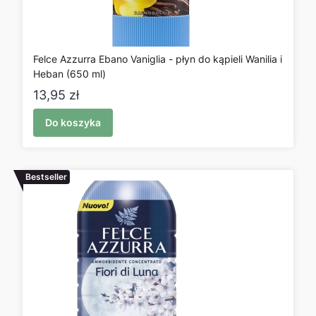
Felce Azzurra Ebano Vaniglia - płyn do kąpieli Wanilia i
Heban (650 ml)
Cena
13,95 zł
Do koszyka
Bestseller