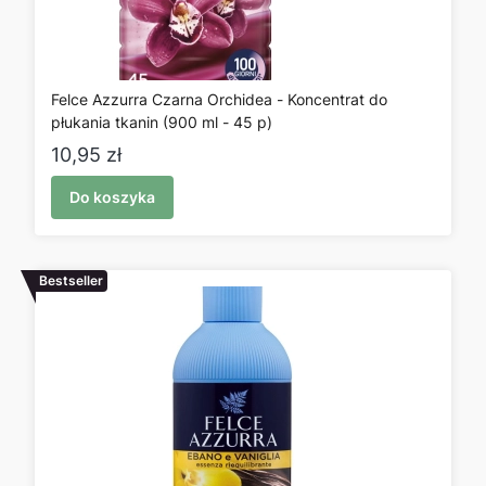
Felce Azzurra Czarna Orchidea - Koncentrat do
płukania tkanin (900 ml - 45 p)
Cena
10,95 zł
Do koszyka
Bestseller