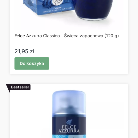
Felce Azzurra Classico - Świeca zapachowa (120 g)
Cena
21,95 zł
Do koszyka
Bestseller