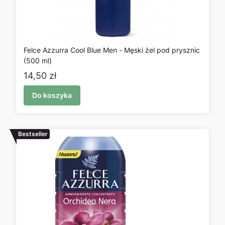
Felce Azzurra Cool Blue Men - Męski żel pod prysznic
(500 ml)
Cena
14,50 zł
Do koszyka
Bestseller