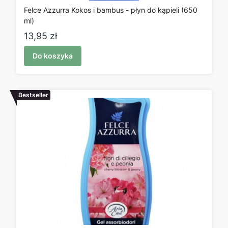
Felce Azzurra Kokos i bambus - płyn do kąpieli (650
ml)
Cena
13,95 zł
Do koszyka
Bestseller