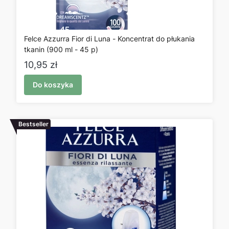
Felce Azzurra Fior di Luna - Koncentrat do płukania
tkanin (900 ml - 45 p)
Cena
10,95 zł
Do koszyka
Bestseller