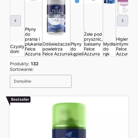
Płyny
do
Żele pod
prania i
prysznic,
Higiena
płukania
Odświeżacze
Płyny
balsamy
Mydła
intymna
Pe
Czysty
Felce
powietrza
do
Felce
do
Felce
Fe
dom
Azzurra
Felce Azzurra
kąpieli
Azzurra
rąk
Azzurra
Az
Produkty:
132
Lista produktów
Sortowanie:
Domyślne
Bestseller