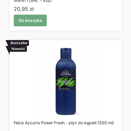
tkanin (1,84L - 92p)
Cena
20,95 zł
Do koszyka
Bestseller
Nowość
Felce Azzurra Power Fresh - płyn do kąpieli (500 ml)