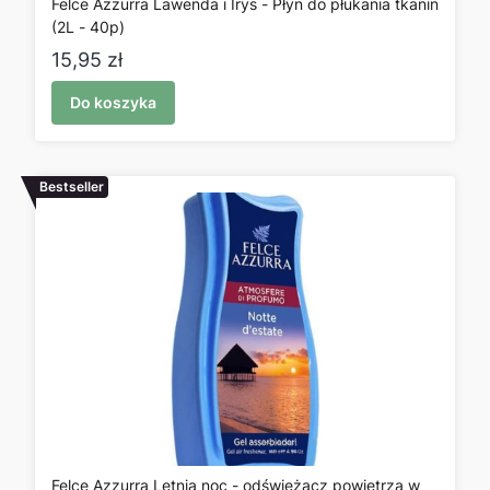
Felce Azzurra Lawenda i Irys - Płyn do płukania tkanin
(2L - 40p)
Cena
15,95 zł
Do koszyka
Bestseller
Felce Azzurra Letnia noc - odświeżacz powietrza w