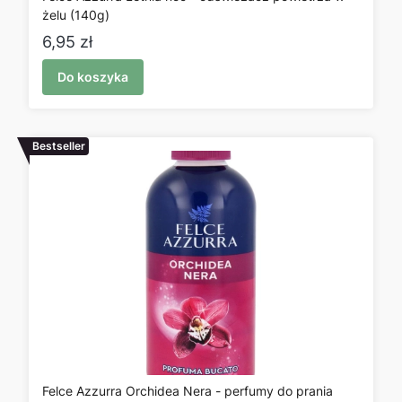
żelu (140g)
Cena
6,95 zł
Do koszyka
Bestseller
Felce Azzurra Orchidea Nera - perfumy do prania