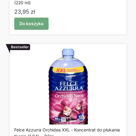
(220 ml)
Cena
23,95 zł
Do koszyka
Bestseller
Felce Azzurra Orchidea XXL - Koncentrat do płukania