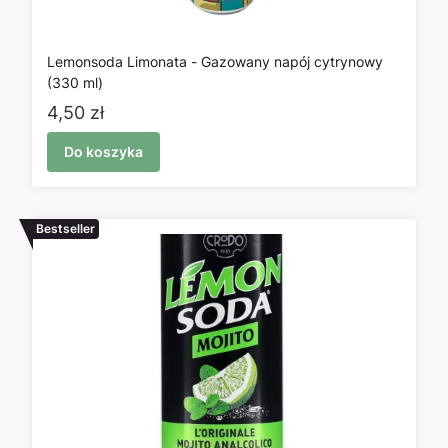
Lemonsoda Limonata - Gazowany napój cytrynowy
(330 ml)
Cena
4,50 zł
Do koszyka
Bestseller