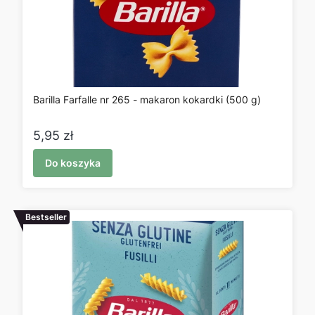
Barilla Farfalle nr 265 - makaron kokardki (500 g)
Cena
5,95 zł
Do koszyka
Bestseller