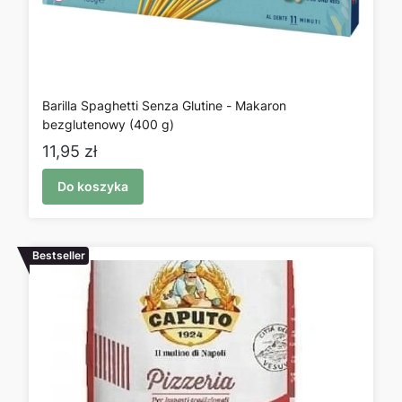
Barilla Spaghetti Senza Glutine - Makaron
bezglutenowy (400 g)
Cena
11,95 zł
Do koszyka
Bestseller