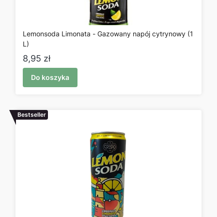
Lemonsoda Limonata - Gazowany napój cytrynowy (1
L)
Cena
8,95 zł
Do koszyka
Bestseller