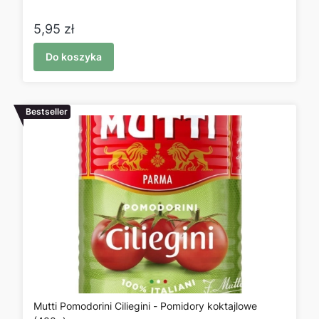
Cena
5,95 zł
Do koszyka
Bestseller
Mutti Pomodorini Ciliegini - Pomidory koktajlowe