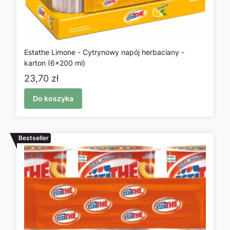
Estathe Limone - Cytrynowy napój herbaciany -
karton (6x200 ml)
Cena
23,70 zł
Do koszyka
Bestseller