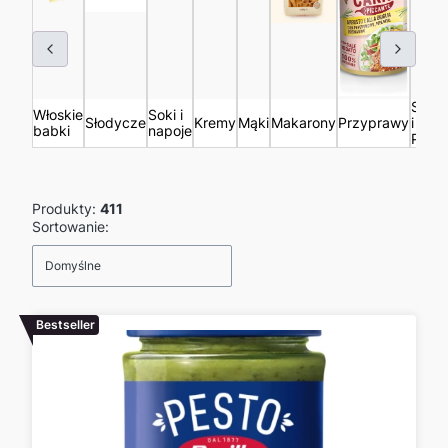
Sosy
Włoskie
Soki i
Słodycze
Kremy
Mąki
Makarony
Przyprawy
i
babki
napoje
Pesta
Produkty:
411
Lista produktów
Sortowanie:
Domyślne
Bestseller