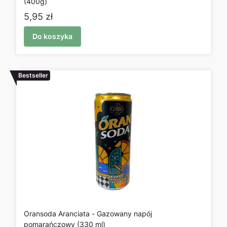
(400g)
Cena
5,95 zł
Do koszyka
Bestseller
Oransoda Aranciata - Gazowany napój
pomarańczowy (330 ml)