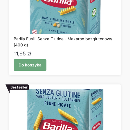
Barilla Fusilli Senza Glutine - Makaron bezglutenowy
(400 g)
Cena
11,95 zł
Do koszyka
Bestseller