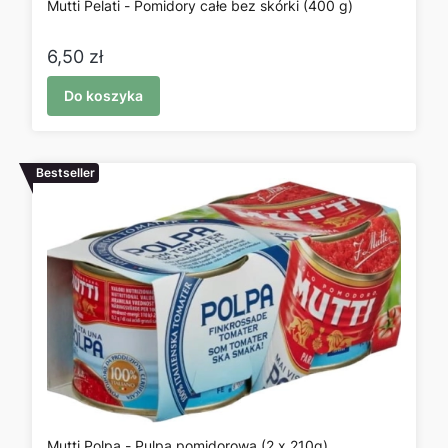
Mutti Pelati - Pomidory całe bez skórki (400 g)
Cena
6,50 zł
Do koszyka
Bestseller
Mutti Polpa - Pulpa pomidorowa (2 x 210g)