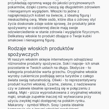
przykładają ogromną wagę do jakości przyjmowanych
pokarmów, dzięki czemu cieszą się długoletnim zdrowiem
i nienagannym wyglądem. Włoszki to jedne z
najpiękniejszych kobiet na świecie, z idealną figurą i
nieskazitelną cerą. Wiele osób, które dba o zdrowy styl
życia doskonale zdaje sobie sprawę, że produkty jakie
spożywamy w codziennej diecie mają swoje
odzwierciedlenie w stanie zdrowia i wyglądzie fizycznym.
Delikatesy włoskie to produkt dbające o Twoje kubki
smakowe i nienaganną figurę.
Rodzaje włoskich produktów
spożywczych
W naszym włoskim sklepie internetowym odnajdziesz
różnorodne produkty spożywcze. Soki i napoje- ich smak
pozostanie w Twoich ustach na długo. Słodycze - to
kategoria produktów warta grzechu. Oryginalne włoskie
wyroby cukiernicze podbijają serca turystów z całego
świata swoją naturalnością. Oliwki - to reprezentatywny
produkt kuchni włoskiej. Czarne, zielone, z nadziewane
czy w zalewie idealnie sprawdzą się w połączeniu z
sałatą. Mąki - pizza wyprodukowana z oryginalnej włoskiej
mąki, smakuje zupełnie inaczej niż wytwarzana przy
użyciu zwykłej mąki dostępnej na polskim rynku.
Makarony - symbol Włoch. Sosy i pesta idealnie
komponują się z innymi włoskimi produktami