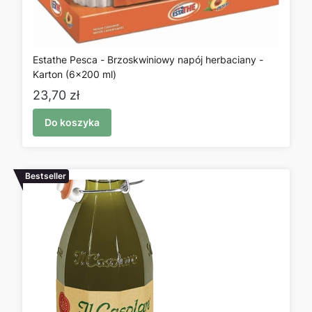
Estathe Pesca - Brzoskwiniowy napój herbaciany -
Karton (6x200 ml)
Cena
23,70 zł
Do koszyka
Bestseller