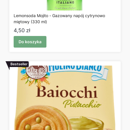
Lemonsoda Mojito - Gazowany napój cytrynowo
miętowy (330 ml)
Cena
4,50 zł
Do koszyka
Bestseller