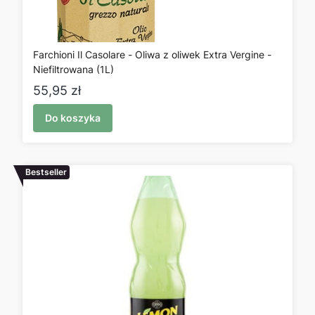
Farchioni Il Casolare - Oliwa z oliwek Extra Vergine -
Niefiltrowana (1L)
Cena
55,95 zł
Do koszyka
Bestseller