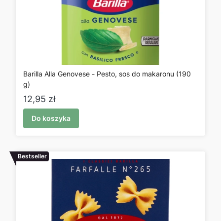
Barilla Alla Genovese - Pesto, sos do makaronu (190
g)
Cena
12,95 zł
Do koszyka
Bestseller