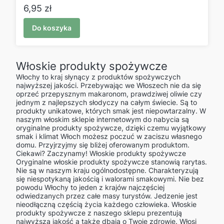
Cena
6,95 zł
Do koszyka
Włoskie produkty spożywcze
Włochy to kraj słynący z produktów spożywczych
najwyższej jakości. Przebywając we Włoszech nie da się
oprzeć przepysznym makaronom, prawdziwej oliwie czy
jednym z najlepszych słodyczy na całym świecie. Są to
produkty unikatowe, których smak jest niepowtarzalny. W
naszym włoskim sklepie internetowym do nabycia są
oryginalne produkty spożywcze, dzięki czemu wyjątkowy
smak i klimat Włoch możesz poczuć w zaciszu własnego
domu. Przyjrzyjmy się bliżej oferowanym produktom.
Ciekawi? Zaczynamy! Włoskie produkty spożywcze
Oryginalne włoskie produkty spożywcze stanowią rarytas.
Nie są w naszym kraju ogólnodostępne. Charakteryzują
się niespotykaną jakością i walorami smakowymi. Nie bez
powodu Włochy to jeden z krajów najczęściej
odwiedzanych przez całe masy turystów. Jedzenie jest
nieodłączną częścią życia każdego człowieka. Włoskie
produkty spożywcze z naszego sklepu prezentują
najwyższą jakość a także dbają o Twoje zdrowie. Włosi