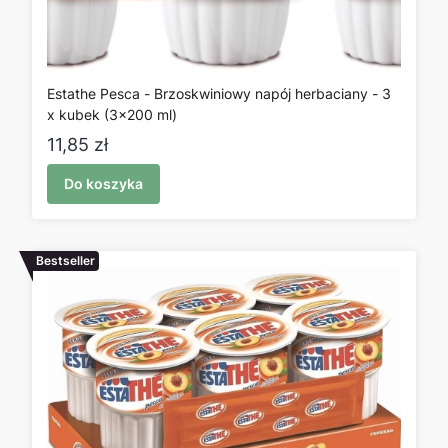
Estathe Pesca - Brzoskwiniowy napój herbaciany - 3
x kubek (3x200 ml)
Cena
11,85 zł
Do koszyka
Bestseller