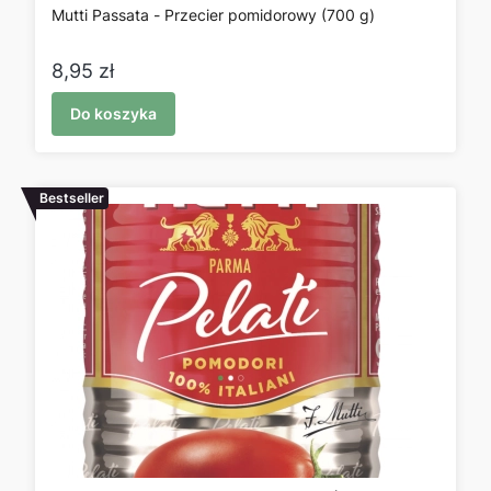
Mutti Passata - Przecier pomidorowy (700 g)
Cena
8,95 zł
Do koszyka
Bestseller