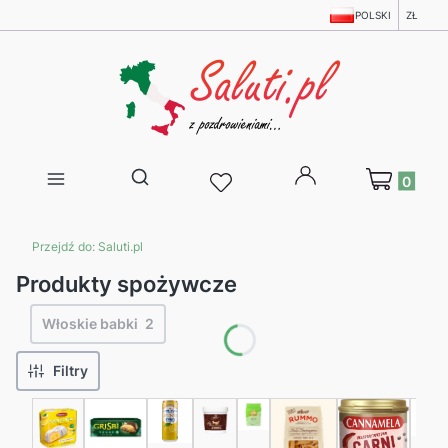
POLSKI
ZŁ
Produkty w 
Otwórz wyszukiwarkę
Przejdź do:
Saluti.pl
Produkty spożywcze
Włoskie babki
2
Filtry